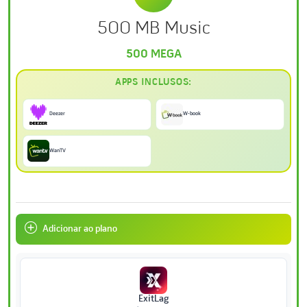
500 MB Music
500 MEGA
APPS INCLUSOS:
Deezer
W-book
WanTV
Adicionar ao plano
ExitLag