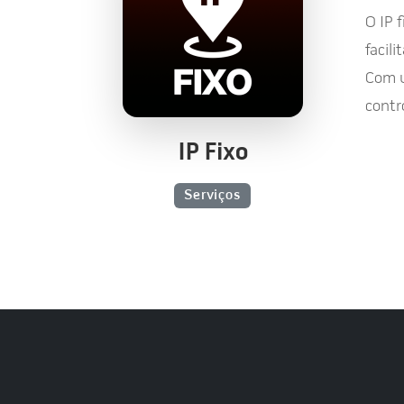
O IP 
facil
Com u
contr
IP Fixo
Serviços