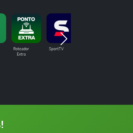
Roteador
SportTV
W-book
Want Pl
Extra
!