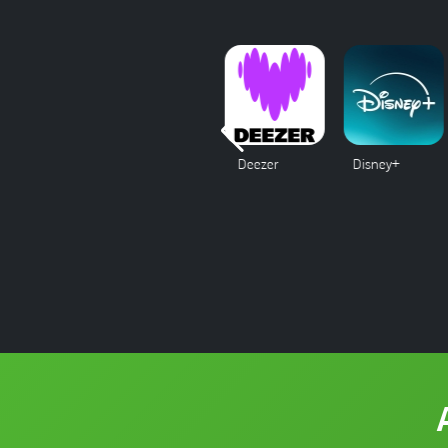
Câmeras
Deezer
Disney+