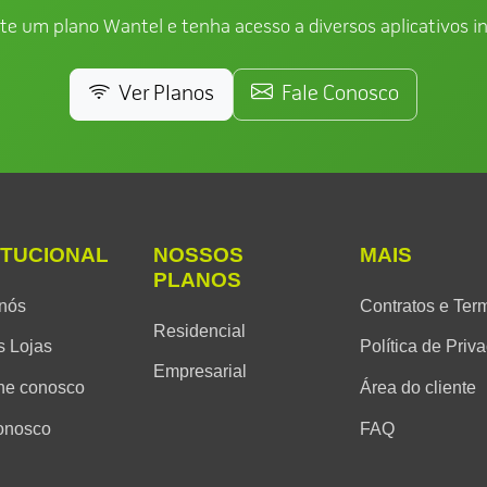
te um plano Wantel e tenha acesso a diversos aplicativos in
Ver Planos
Fale Conosco
ITUCIONAL
NOSSOS
MAIS
PLANOS
nós
Contratos e Ter
Residencial
 Lojas
Política de Priv
Empresarial
he conosco
Área do cliente
onosco
FAQ