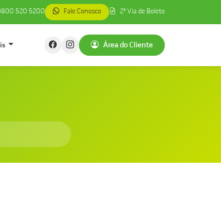
800 520 5200
Fale Conosco
2ª Via de Boleto
is
Área do Cliente