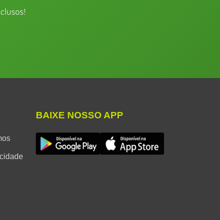
clusos!
BAIXE NOSSO APP
mos
acidade