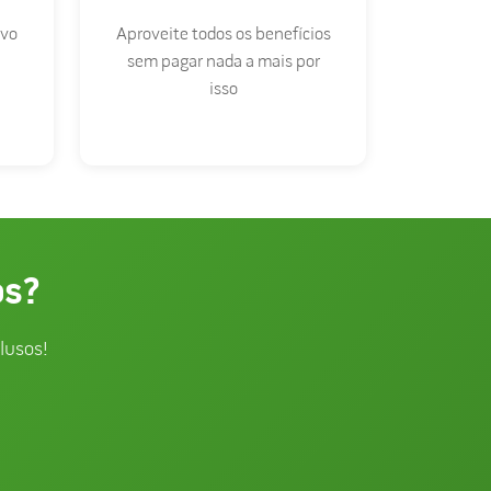
ivo
Aproveite todos os benefícios
sem pagar nada a mais por
isso
os?
lusos!