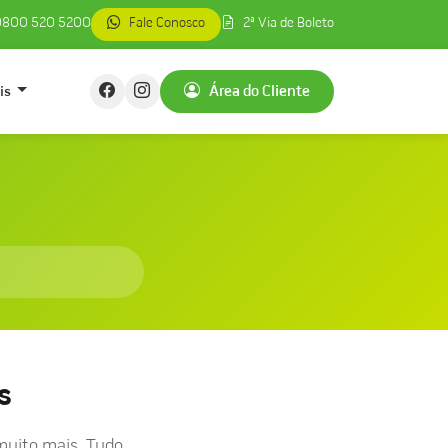
800 520 5200
Fale Conosco
2ª Via de Boleto
is
Área do Cliente
s
muito mais. Tudo