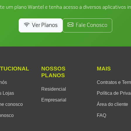
te um plano Wantel e tenha acesso a diversos aplicativos in
Ver Planos
Fale Conosco
ITUCIONAL
NOSSOS
MAIS
PLANOS
nós
Contratos e Ter
Residencial
 Lojas
Política de Priv
Empresarial
he conosco
Área do cliente
onosco
FAQ