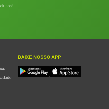
clusos!
BAIXE NOSSO APP
mos
acidade