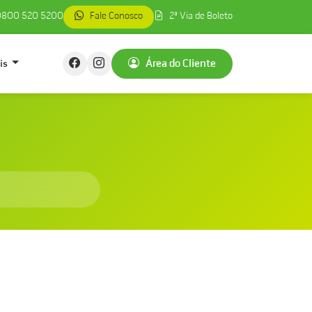
800 520 5200
Fale Conosco
2ª Via de Boleto
is
Área do Cliente