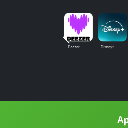
Câmeras
Deezer
Disney+
ESPN
Ap