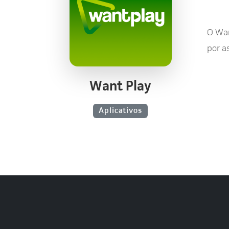
O Wan
por a
Want Play
Aplicativos