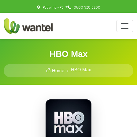
Petrolina - PE
0800 520 5200
HBO Max
HBO Max
Home