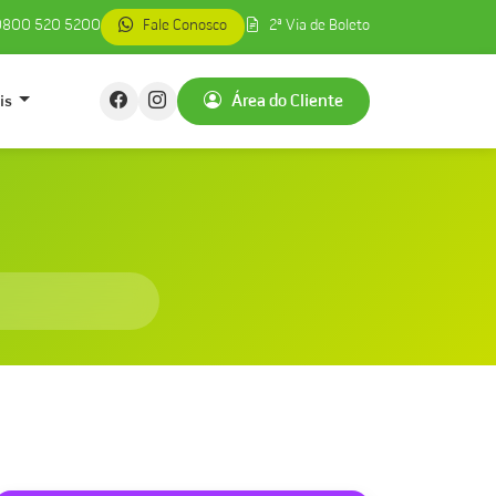
800 520 5200
Fale Conosco
2ª Via de Boleto
is
Área do Cliente