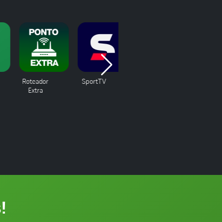
Roteador
SportTV
W-book
Want Pl
Extra
!