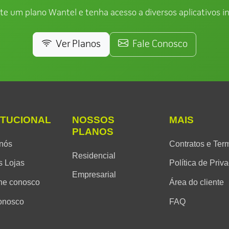
te um plano Wantel e tenha acesso a diversos aplicativos in
Ver Planos
Fale Conosco
ITUCIONAL
NOSSOS
MAIS
PLANOS
nós
Contratos e Ter
Residencial
 Lojas
Política de Priv
Empresarial
he conosco
Área do cliente
onosco
FAQ