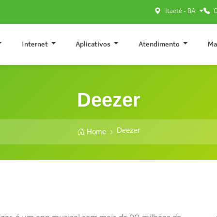
Itaeté - BA
0
Internet
Aplicativos
Atendimento
Ma
Deezer
Deezer
Home