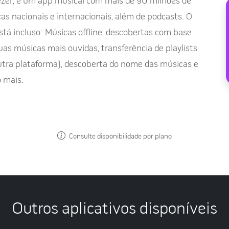
zer, é um app musical com mais de 90 milhões de
as nacionais e internacionais, além de podcasts. O
stá incluso: Músicas offline, descobertas com base
uas músicas mais ouvidas, transferência de playlists
utra plataforma), descoberta do nome das músicas e
 mais.
Consulte disponibilidade por plano
Outros aplicativos disponíveis