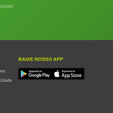
clusos!
BAIXE NOSSO APP
mos
acidade