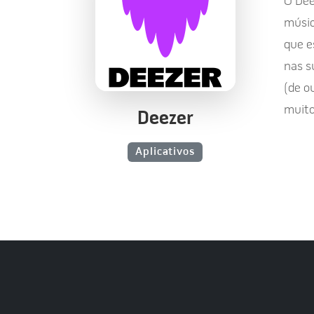
O Dee
músic
que e
nas s
(de o
muito
Deezer
Aplicativos