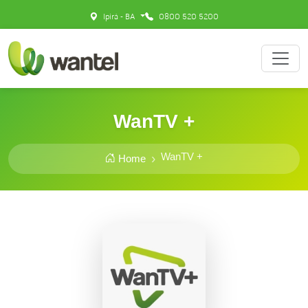
Ipirá - BA
0800 520 5200
WanTV +
WanTV +
Home