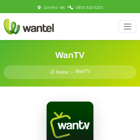
Serrinha - BA
0800 520 5200
WanTV
WanTV
Home