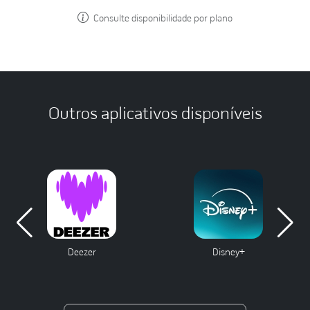
Consulte disponibilidade por plano
Outros aplicativos disponíveis
Deezer
Disney+
ES