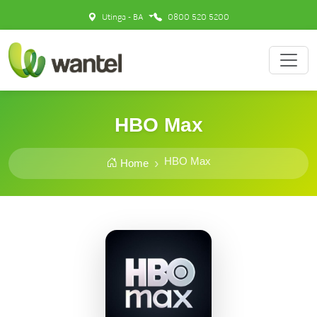
Utinga - BA
0800 520 5200
HBO Max
HBO Max
Home