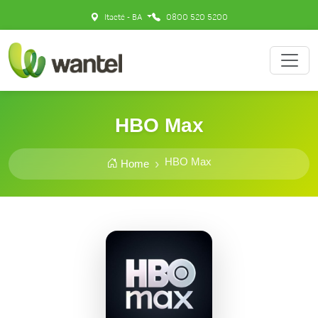
Itaeté - BA
0800 520 5200
HBO Max
HBO Max
Home